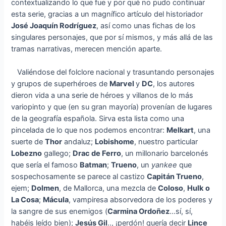
contextualizando lo que fue y por qué no pudo continuar
esta serie, gracias a un magnífico artículo del historiador
José Joaquín Rodríguez
, así como unas fichas de los
singulares personajes, que por sí mismos, y más allá de las
tramas narrativas, merecen mención aparte.
Valiéndose del folclore nacional y trasuntando personajes
y grupos de superhéroes de
Marvel
y
DC
, los autores
dieron vida a una serie de héroes y villanos de lo más
variopinto y que (en su gran mayoría) provenían de lugares
de la geografía española. Sirva esta lista como una
pincelada de lo que nos podemos encontrar:
Melkart
, una
suerte de
Thor
andaluz;
Lobishome
, nuestro particular
Lobezno
gallego;
Drac de Ferro
, un millonario barcelonés
que sería el famoso
Batman
;
Trueno
, un
yankee
que
sospechosamente se parece al castizo
Capitán Trueno
,
ejem;
Dolmen
, de Mallorca, una mezcla de
Coloso
,
Hulk
o
La Cosa
;
Mácula
, vampiresa absorvedora de los poderes y
la sangre de sus enemigos (
Carmina Ordoñez
…sí, sí,
habéis leído bien);
Jesús Gil
.., ¡perdón! quería decir
Lince