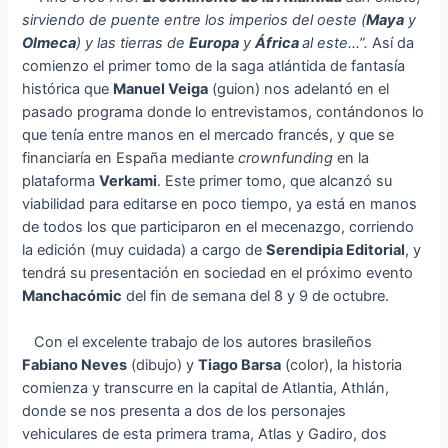
sirviendo de puente entre los imperios del oeste (
Maya
y
Olmeca
) y las tierras de
Europa
y
África
al este…”.
Así da
comienzo el primer tomo de la saga atlántida de fantasía
histórica que
Manuel Veiga
(guion) nos adelantó en el
pasado programa donde lo entrevistamos, contándonos lo
que tenía entre manos en el mercado francés, y que se
financiaría en España mediante
crownfunding
en la
plataforma
Verkami
. Este primer tomo, que alcanzó su
viabilidad para editarse en poco tiempo, ya está en manos
de todos los que participaron en el mecenazgo, corriendo
la edición (muy cuidada) a cargo de
Serendipia Editorial
, y
tendrá su presentación en sociedad en el próximo evento
Manchacómic
del fin de semana del 8 y 9 de octubre.
Con el excelente trabajo de los autores brasileños
Fabiano Neves
(dibujo) y
Tiago Barsa
(color), la historia
comienza y transcurre en la capital de Atlantia, Athlán,
donde se nos presenta a dos de los personajes
vehiculares de esta primera trama, Atlas y Gadiro, dos