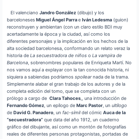
El valenciano
Jandro González
(dibujo) y los
barceloneses
Miguel Ángel Parra
e
Iván Ledesma
(guion)
reconstruyen y ambientan (con un claro estilo BD) muy
acertadamente la época y la ciudad, así como los
diferentes personajes y la implicación en los hechos de la
alta sociedad barcelonesa, conformando un relato veraz la
historia de
La secuestradora de niños
o
La vampira de
Barcelona
, sobrenombres populares de Enriqueta Martí. No
nos vamos aquí a explayar con la tan conocida historia, ni
siquiera a sabiendas podríamos
spoilear
nada de la trama.
Simplemente alabar el gran trabajo de los autores y de la
completa edición del tomo, que se completa con un
prólogo a cargo de
Clara Tahoces
,, una introducción de
Fernando Gómez
, un epílogo de
Marc Pastor
, un
ultílogo
de
David G. Panadero
, un
fac-símil
del cómic
Auca de la
“secuestradora”
que data del año 1912, un cuaderno
gráfico del dibujante, así como un montón de fotografías
reales de diferentes personas protagonistas, portadas de