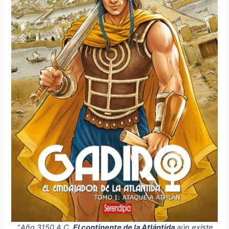
“
Año 3150 A.C.
El continente de la Atlántida
aún existe,