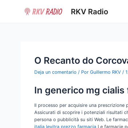
Ir
RKV Radio
al
contenido
O Recanto do Corcov
Deja un comentario
/ Por
Guillermo RKV
/
1
In generico mg cialis
Il processo per acquisire una prescrizione p
Assicurati di scoprire i potenziali risultat
persona o pubblicità su siti Web. Le farma
italia levitra prezzo farmacia
Le farmacie po