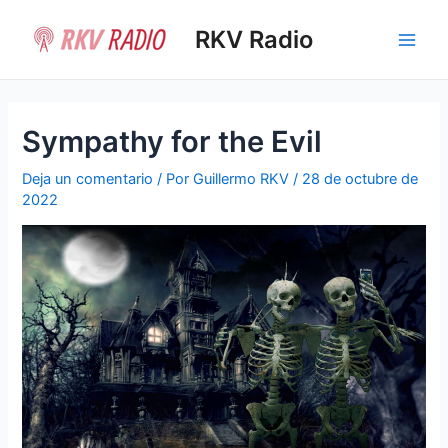
Ir
al
RKV Radio
Main
contenido
Men
Sympathy for the Evil
Deja un comentario
/ Por
Guillermo RKV
/
28 de octubre de
2022