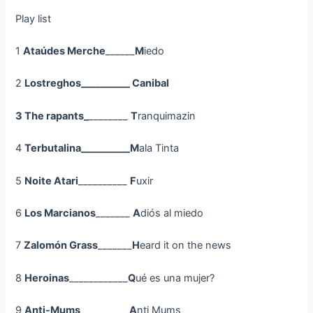
Play list
1
Ataúdes Merche
______
M
iedo
2
Lostreghos__________ Canibal
3 The rapants_
________
T
ranquimazin
4
Terbutalina__________M
ala Tinta
5
Noite Atari
__________
F
uxir
6
Los Marcianos
_______
A
diós al miedo
7
Zalomón Grass
_______
H
eard it on the news
8
Heroinas
____________
Q
ué es una mujer?
9
Anti-Mums
__________
A
nti Mums