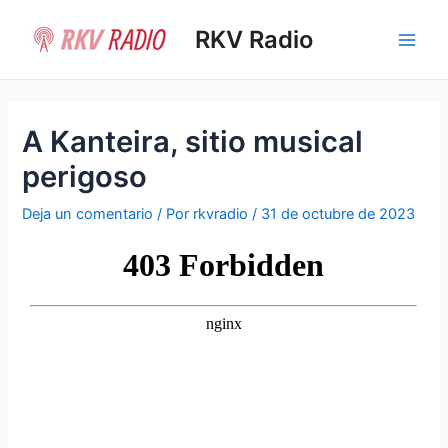
Ir
al
RKV Radio
Main
contenido
Men
A Kanteira, sitio musical
perigoso
Deja un comentario
/ Por
rkvradio
/
31 de octubre de 2023