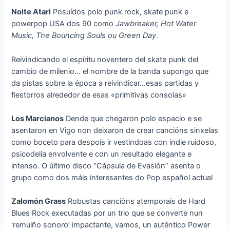
Noite Atari
Posuídos polo punk rock, skate punk e
powerpop USA dos 90 como
Jawbreaker, Hot Water
Music, The Bouncing Souls ou Green Day
.
Reivindicando el espíritu noventero del skate punk del
cambio de milenio… el nombre de la banda supongo que
da pistas sobre la época a reivindicar…esas partidas y
fiestorros alrededor de esas «primitivas consolas»
Los Marcianos
Dende que chegaron polo espacio e se
asentaron en Vigo non deixaron de crear cancións sinxelas
como boceto para despois ir vestindoas con indie ruidoso,
psicodelia envolvente e con un resultado elegante e
intenso. O último disco “Cápsula de Evasión” asenta o
grupo como dos máis interesantes do Pop español actual
Zalomón Grass
Robustas cancións atemporais de Hard
Blues Rock executadas por un trio que se converte nun
‘remuiño sonoro’ impactante, vamos, un auténtico Power