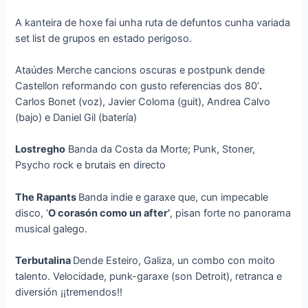
A kanteira de hoxe fai unha ruta de defuntos cunha variada
set list de grupos en estado perigoso.
Ataúdes Merche cancions oscuras e postpunk dende
Castellon reformando con gusto referencias dos 80’
.
Carlos Bonet (voz), Javier Coloma (guit), Andrea Calvo
(bajo) e Daniel Gil (batería)
Lostregho
Banda da Costa da Morte; Punk, Stoner,
Psycho rock e brutais en directo
The Rapants
Banda indie e garaxe que, cun impecable
disco, ‘
O corasón como un after’
, pisan forte no panorama
musical galego.
Terbutalina
Dende Esteiro, Galiza, un combo con moito
talento. Velocidade, punk-garaxe (son Detroit), retranca e
diversión ¡¡tremendos!!