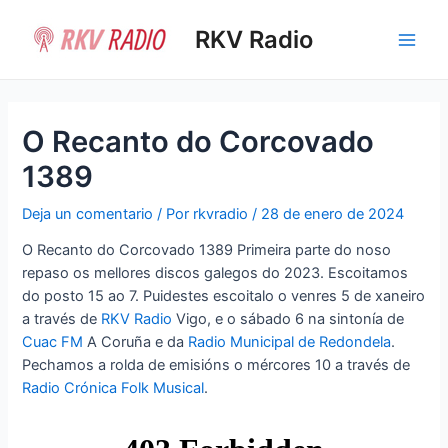
Ir
al
RKV Radio
Main
contenido
Men
O Recanto do Corcovado
1389
Deja un comentario
/ Por
rkvradio
/
28 de enero de 2024
O Recanto do Corcovado 1389 Primeira parte do noso
repaso os mellores discos galegos do 2023. Escoitamos
do posto 15 ao 7. Puidestes escoitalo o venres 5 de xaneiro
a través de
RKV Radio
Vigo, e o sábado 6 na sintonía de
Cuac FM
A Coruña e da
Radio Municipal de Redondela
.
Pechamos a rolda de emisións o mércores 10 a través de
Radio Crónica Folk Musical
.