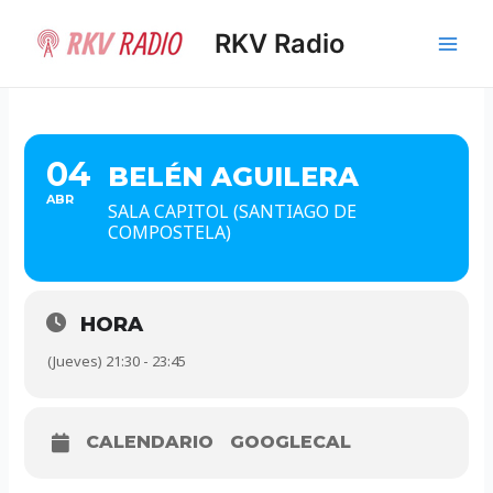
Ir
al
RKV Radio
Main
contenido
Men
04
BELÉN AGUILERA
ABR
SALA CAPITOL (SANTIAGO DE
COMPOSTELA)
HORA
(Jueves) 21:30 - 23:45
CALENDARIO
GOOGLECAL