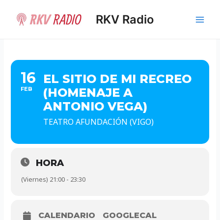
Ir
al
RKV Radio
Main
contenido
Men
16
EL SITIO DE MI RECREO
FEB
(HOMENAJE A
ANTONIO VEGA)
TEATRO AFUNDACIÓN (VIGO)
HORA
(Viernes) 21:00 - 23:30
CALENDARIO
GOOGLECAL