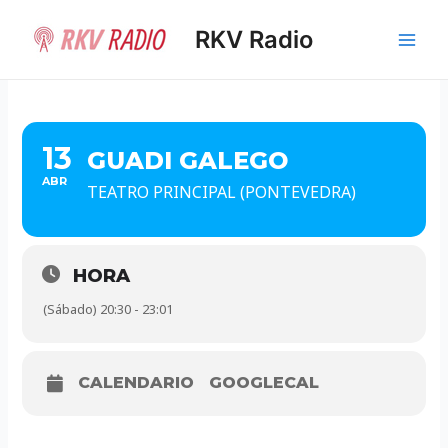
Ir
al
RKV Radio
Main
contenido
Men
13
GUADI GALEGO
ABR
TEATRO PRINCIPAL (PONTEVEDRA)
HORA
(Sábado) 20:30 - 23:01
CALENDARIO
GOOGLECAL