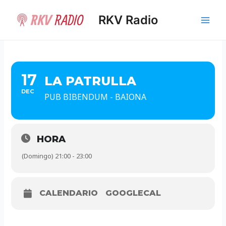
Ir
al
RKV Radio
Main
contenido
Men
17
LA PATRULLA
DEC
PUB BIBENDUM - BAIONA
HORA
(Domingo) 21:00 - 23:00
CALENDARIO
GOOGLECAL