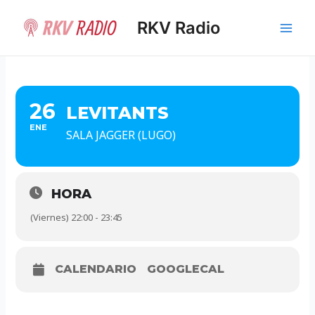
Ir
al
RKV Radio
Main
contenido
Men
26
LEVITANTS
ENE
SALA JAGGER (LUGO)
HORA
(Viernes) 22:00 - 23:45
CALENDARIO
GOOGLECAL