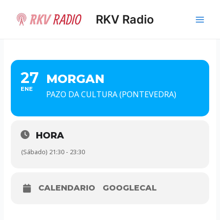
Ir
al
RKV Radio
Main
contenido
Men
27
MORGAN
ENE
PAZO DA CULTURA (PONTEVEDRA)
HORA
(Sábado) 21:30 - 23:30
CALENDARIO
GOOGLECAL