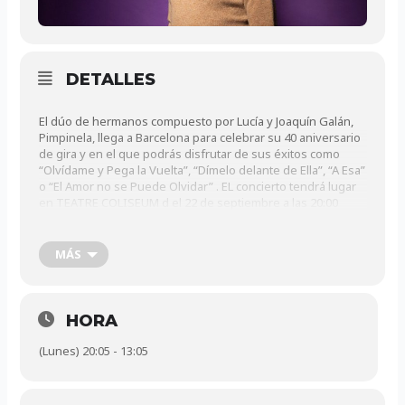
DETALLES
El dúo de hermanos compuesto por Lucía y Joaquín Galán,
Pimpinela, llega a Barcelona para celebrar su 40 aniversario
de gira y en el que podrás disfrutar de sus éxitos como
“Olvídame y Pega la Vuelta”, “Dímelo delante de Ella”, “A Esa”
o “El Amor no se Puede Olvidar” . EL concierto tendrá lugar
en TEATRE COLISEUM d el 22 de septiembre a las 20:00
horas.
MÁS
Un artista para toda la familia que trasciende generaciones,
llegando a públicos de todas las edades, contando con más
de 30 millones de discos vendidos en todo el mundo.
HORA
(Lunes) 20:05 - 13:05