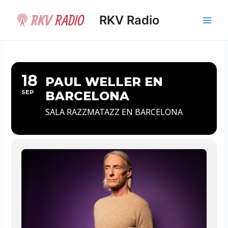
Ir
al
RKV Radio
Main
contenido
Men
18
PAUL WELLER EN
SEP
BARCELONA
SALA RAZZMATAZZ EN BARCELONA