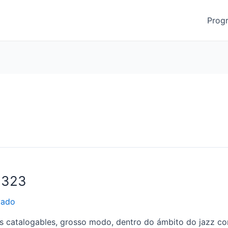
Prog
1323
vado
s catalogables, grosso modo, dentro do ámbito do jazz c