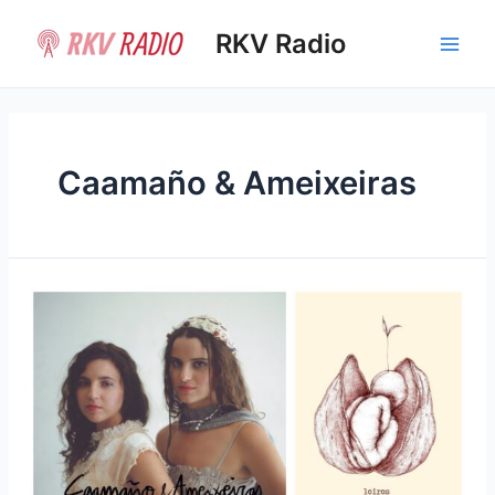
Ir
al
RKV Radio
Main
contenido
Men
Caamaño & Ameixeiras