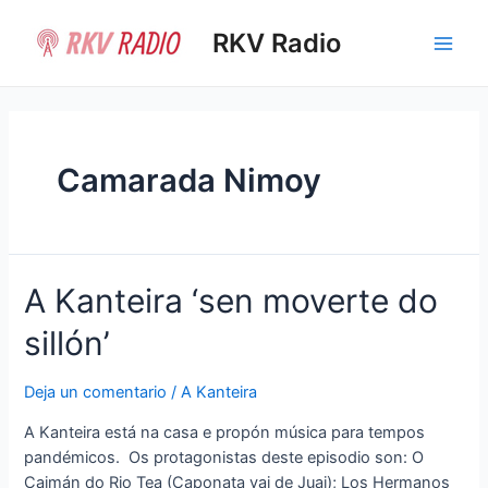
Ir
al
RKV Radio
Main
contenido
Men
Camarada Nimoy
A Kanteira ‘sen moverte do
sillón’
Deja un comentario
/
A Kanteira
A Kanteira está na casa e propón música para tempos
pandémicos. Os protagonistas deste episodio son: O
Caimán do Rio Tea (Caponata vai de Juai); Los Hermanos