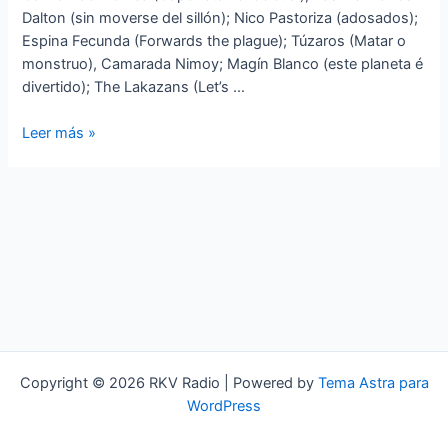
Dalton (sin moverse del sillón); Nico Pastoriza (adosados);
Espina Fecunda (Forwards the plague); Túzaros (Matar o
monstruo), Camarada Nimoy; Magín Blanco (este planeta é
divertido); The Lakazans (Let’s …
A
Leer más »
Kanteira
‘sen
moverte
do
sillón’
Copyright © 2026 RKV Radio | Powered by
Tema Astra para
WordPress