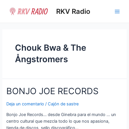
Ir
al
RKV Radio
Main
contenido
Men
Chouk Bwa & The
Ångstromers
BONJO JOE RECORDS
Deja un comentario
/
Cajón de sastre
Bonjo Joe Records… desde Ginebra para el mundo … un
centro cultural que mezcla todo lo que nos apasiona,
tienda de discos, sello discográfico…