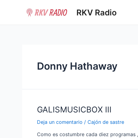
Ir
RKV Radio
al
contenido
Donny Hathaway
GALISMUSICBOX III
Deja un comentario
/
Cajón de sastre
Como es costumbre cada diez programas , s