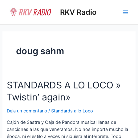
Ir
al
RKV Radio
Main
contenido
Men
doug sahm
STANDARDS A LO LOCO »
Twistin’ again»
Deja un comentario
/
Standards a lo Loco
Cajón de Sastre y Caja de Pandora musical llenas de
canciones a las que veneramos. No nos importa mucho la
época, ni el estilo a veces ni siquiera el intérprete. Todo