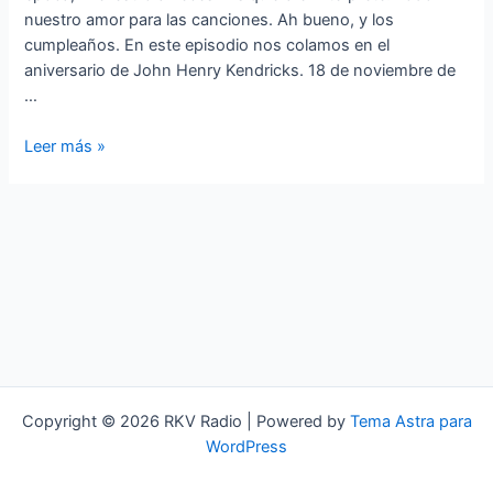
nuestro amor para las canciones. Ah bueno, y los
cumpleaños. En este episodio nos colamos en el
aniversario de John Henry Kendricks. 18 de noviembre de
…
STANDARDS
Leer más »
A
LO
LOCO
»
Twistin’
again»
Copyright © 2026 RKV Radio | Powered by
Tema Astra para
WordPress