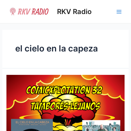
Ir
al
RKV Radio
Main
contenido
Men
el cielo en la capeza