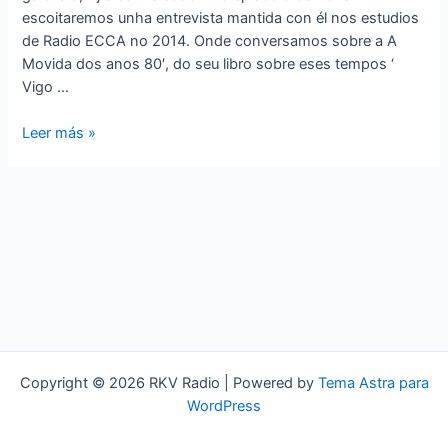
escoitaremos unha entrevista mantida con él nos estudios
de Radio ECCA no 2014. Onde conversamos sobre a A
Movida dos anos 80′, do seu libro sobre eses tempos ‘
Vigo …
A
Leer más »
KANTEIRA
¡ATA
SEMPRE
CAMARADA
ALONSO!
Copyright © 2026 RKV Radio | Powered by
Tema Astra para
WordPress