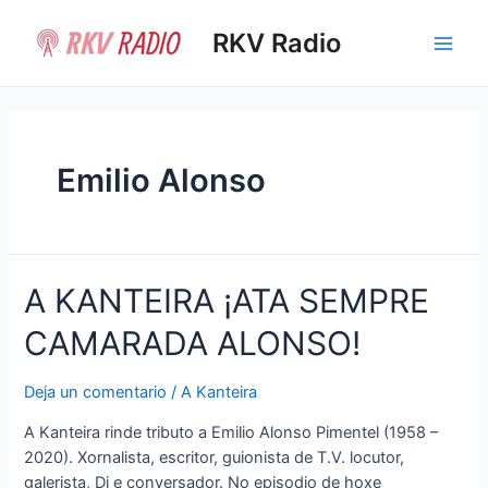
Ir
al
RKV Radio
Main
contenido
Men
Emilio Alonso
A KANTEIRA ¡ATA SEMPRE
CAMARADA ALONSO!
Deja un comentario
/
A Kanteira
A Kanteira rinde tributo a Emilio Alonso Pimentel (1958 –
2020). Xornalista, escritor, guionista de T.V. locutor,
galerista, Dj e conversador. No episodio de hoxe