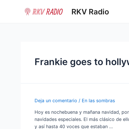
Ir
RKV Radio
al
contenido
Frankie goes to holl
Deja un comentario
/
En las sombras
Hoy es nochebuena y mañana navidad, por e
navidades especiales. El más clásico de el
y así hasta 40 voces que estaban …