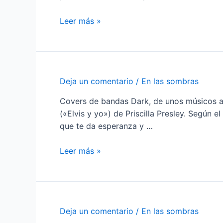
Dark
Leer más »
Xmas
Deja un comentario
/
En las sombras
Covers de bandas Dark, de unos músicos a s
(«Elvis y yo») de Priscilla Presley. Según 
que te da esperanza y …
Dark
Leer más »
Covers
One
Deja un comentario
/
En las sombras