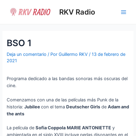
Ir
al
RKV Radio
Main
contenido
Men
BSO 1
Deja un comentario
/ Por
Guillermo RKV
/
13 de febrero de
2021
Programa dedicado a las bandas sonoras más oscuras del
cine.
Comenzamos con una de las películas más Punk de la
historia:
Jubilee
con el tema
Deutscher Girls
de
Adam and
the ants
La película de
Sofia Coppola
MARIE ANTONIETTE
y
ambientada en el siglo XVIII incluye perlas disonantes en el