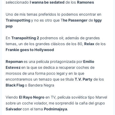
seleccionado
I wanna be sedated
de los
Ramones
Uno de mis temas preferidos lo podemos encontrar en
Trainspotting
y no es otro que T
he Passenger
de
Iggy
pop
En
Transpoitting 2
podremos oír, además de grandes
temas, un de los grandes clásicos de los 80,
Relax
de los
Frankie goes to Hollywood
Repoman
es una película protagonizada por
Emilio
Estevez
en la que se dedica a recuperar coches de
morosos de una forma poco legal y en la que
encontraremos un temazo que se titula
T.V. Party
de los
Black Flag
o Bandera Negra
Viendo
El Rayo Negro
en TV, película soviética tipo Marvel
sobre un coche volador, me sorprendió la caña del grupo
Salvador
con el tema
Podnimajsya
.