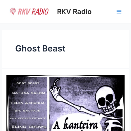
Ir
al
RKV Radio
Main
contenido
Men
Ghost Beast