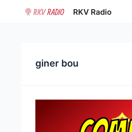
Ir
RKV Radio
al
contenido
giner bou