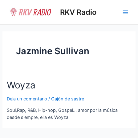
Ir
al
RKV Radio
Main
contenido
Men
Jazmine Sullivan
Woyza
Deja un comentario
/
Cajón de sastre
Soul,Rap, R&B, Hip-hop, Gospel… amor por la música
desde siempre, ella es Woyza.