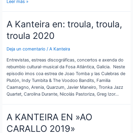
A
Leer más »
Kanteira
Winter
A Kanteira en: troula, troula,
Party
‘Entroido’
troula 2020
Deja un comentario
/
A Kanteira
Entrevistas, estreas discográficas, concertos e axenda do
rebumbio cultural-musical da Fosa Atlántica, Galicia. Neste
episodio imos coa estrea de Joao Tomba y las Culebras de
Plutón, Indy Tumbita & The Voodoo Bandits, Familia
Caamagno, Arenia, Quarzum, Javier Maneiro, Tronka Jazz
Quartet, Carolina Durante, Nicolás Pastoriza, Greg Izor…
A KANTEIRA EN »AO
CARALLO 2019»