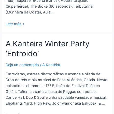
mud), Superser (Puerta Blanca), Abuela te quiero!
(Superhéroe), The Broke (60 seconds), Terbutalina
(Munheira da Costa), Aula …
A
Leer más »
Kanteira
‘Primavera
A Kanteira Winter Party
Party
III’
‘Entroido’
Deja un comentario
/
A Kanteira
Entrevistas, estreas discográficas e axenda a ollada de
Dron do rebumbio musical da Fosa Atlántica, Galicia. Neste
episodio celebramos a 17º Edición do Festival Taiña en
Goián. Teñen un cartel a base de Reggae con pouso,
Dance Hall, Dub & Soul e unha saudable variedade musical:
Elephants Yard, High Paw, Jolof warrior aka Bakuba-I & …