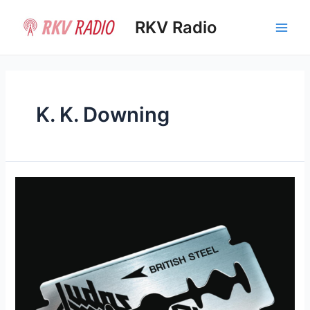
Ir
al
RKV Radio
Main
contenido
Men
K. K. Downing