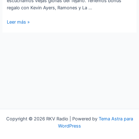
escuchamos viejas glorias del Tejano. Tenemos bonus
regalo con Kevin Ayers, Ramones y La …
«RIGHT
Leer más »
TO
ROCK,
TRINI»
Copyright © 2026 RKV Radio | Powered by
Tema Astra para
WordPress