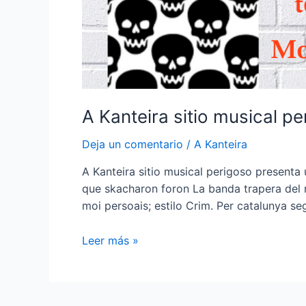
A Kanteira sitio musical p
Deja un comentario
/
A Kanteira
A Kanteira sitio musical perigoso present
que skacharon foron La banda trapera del r
moi persoais; estilo Crim. Per catalunya s
A
Leer más »
Kanteira
sitio
musical