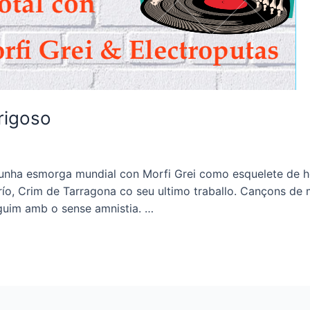
erigoso
a unha esmorga mundial con Morfi Grei como esquelete de h
ío, Crim de Tarragona co seu ultimo traballo. Cançons de 
eguim amb o sense amnistia. …