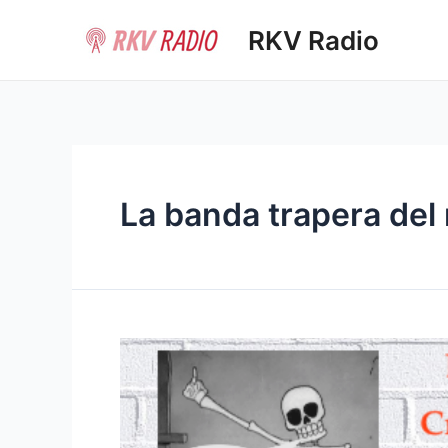
Ir
RKV Radio
al
contenido
La banda trapera del 