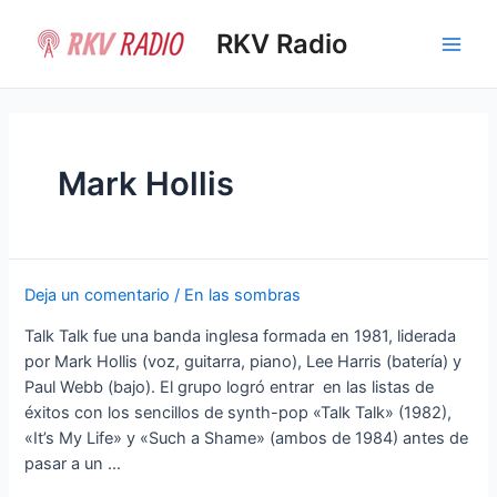
Ir
al
RKV Radio
Main
contenido
Men
Mark Hollis
Deja un comentario
/
En las sombras
Talk Talk fue una banda inglesa formada en 1981, liderada
por Mark Hollis (voz, guitarra, piano), Lee Harris (batería) y
Paul Webb (bajo). El grupo logró entrar en las listas de
éxitos con los sencillos de synth-pop «Talk Talk» (1982),
«It’s My Life» y «Such a Shame» (ambos de 1984) antes de
pasar a un …