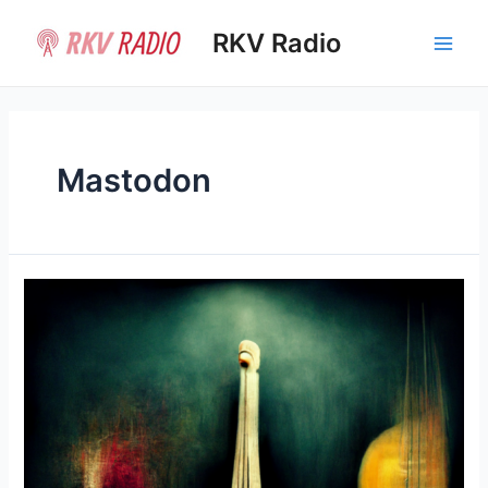
Ir
al
RKV Radio
Main
contenido
Men
Mastodon