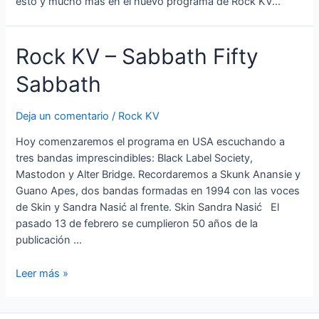
esto y mucho más en el nuevo programa de Rock KV…
Rock KV – Sabbath Fifty
Sabbath
Deja un comentario
/
Rock KV
Hoy comenzaremos el programa en USA escuchando a
tres bandas imprescindibles: Black Label Society,
Mastodon y Alter Bridge. Recordaremos a Skunk Anansie y
Guano Apes, dos bandas formadas en 1994 con las voces
de Skin y Sandra Nasić al frente. Skin Sandra Nasić El
pasado 13 de febrero se cumplieron 50 años de la
publicación …
Rock
Leer más »
KV
–