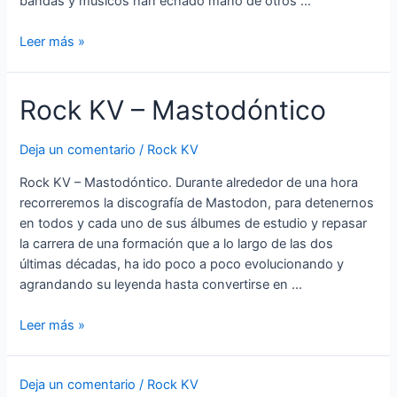
bandas y músicos han echado mano de otros …
Rock
Leer más »
KV
–
Rock KV – Mastodóntico
Inusual
Deja un comentario
/
Rock KV
Rock KV – Mastodóntico. Durante alrededor de una hora
recorreremos la discografía de Mastodon, para detenernos
en todos y cada uno de sus álbumes de estudio y repasar
la carrera de una formación que a lo largo de las dos
últimas décadas, ha ido poco a poco evolucionando y
agrandando su leyenda hasta convertirse en …
Rock
Leer más »
KV
–
Deja un comentario
/
Rock KV
Mastodóntico