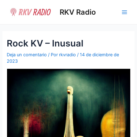
Ir
al
RKV Radio
Main
contenido
Men
Rock KV – Inusual
Deja un comentario
/ Por
rkvradio
/
14 de diciembre de
2023