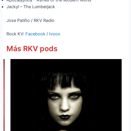
Apocalyptica – Ashes of the Modern World
Jackyl – The Lumberjack
Jose Patiño / RKV Radio
Rock KV:
Facebook
/
Ivoox
Más RKV pods