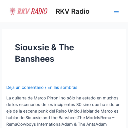
Ir
al
RKV Radio
Main
contenido
Men
Siouxsie & The
Banshees
Deja un comentario
/
En las sombras
La guitarra de Marco Pirroni no sólo ha estado en muchos
de los escenarios de los incipientes 80 sino que ha sido un
eje de la escena punk del Reino Unido.Hablar de Marco es
hablar de:Siouxsie and the BansheesThe ModelsRema –
RemaCowboys InternationalAdam & The AntsAdam