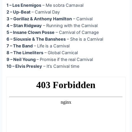
1 – Los Enemigos
– Me sobra Carnaval
2 – Up-Beat
– Carnival Day
3 – Gorillaz & Anthony Hamilton
– Carnival
4 – Stan Ridgway
– Running with the Carnival
5 – Insane Clown Posse
– Carnival of Carnage
6 – Siouxsie & The Banshees
– She is a Carnival
7 – The Band
– Life is a Carnival
8 – The Limeliters
– Global Carnical
9 – Neil Young
– Promise if the real Carnival
10 – Elvis Presley
– It’s Carnival time