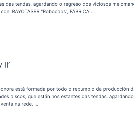
tes das tendas, agardando o regreso dos viciosos meloman
s con: RAYOTASER “Robocops”, FÁBRICA …
II’
 sonora está formada por todo o rebumbio da producción d
ndes discos, que están nos estantes das tendas, agardand
venta na rede. …