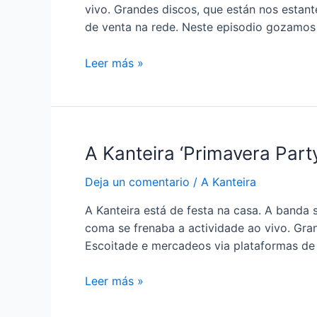
vivo. Grandes discos, que están nos estan
de venta na rede. Neste episodio gozamo
Música
Leer más »
para
escoitar
nos
Bares
A Kanteira ‘Primavera Party 
feat.Primavera
Party
Deja un comentario
/
A Kanteira
A Kanteira está de festa na casa. A banda
coma se frenaba a actividade ao vivo. Gra
Escoitade e mercadeos via plataformas de 
A
Leer más »
Kanteira
‘Primavera