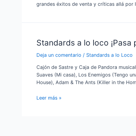
grandes éxitos de venta y críticas allá por
Standards a lo loco ¡Pasa 
Deja un comentario
/
Standards a lo Loco
Cajón de Sastre y Caja de Pandora musical 
Suaves (Mi casa), Los Enemigos (Tengo un
House), Adam & The Ants (Killer in the Ho
Standards
Leer más »
a
lo
loco
¡Pasa
para