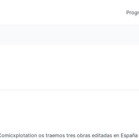
Prog
 Comicxplotation os traemos tres obras editadas en Españ