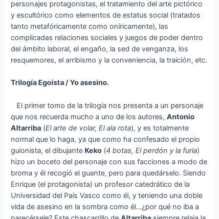
personajes protagonistas, el tratamiento del arte pictórico
y escultórico como elementos de estatus social (tratados
tanto metafóricamente como oníricamente), las
complicadas relaciones sociales y juegos de poder dentro
del ámbito laboral, el engaño, la sed de venganza, los
resquemores, el arribismo y la conveniencia, la traición, etc.
Trilogía Egoísta / Yo asesino.
El primer tomo de la trilogía nos presenta a un personaje
que nos recuerda mucho a uno de los autores,
Antonio
Altarriba
(
El arte de volar, El ala rota
), y es totalmente
normal que lo haga, ya que como ha confesado el propio
guionista, el dibujante
Keko
(
4 botas, El perdón y la furia
)
hizo un boceto del personaje con sus facciones a modo de
broma y él recogió el guante, pero para quedárselo. Siendo
Enrique (el protagonista) un profesor catedrático de la
Universidad del País Vasco como él, y teniendo una doble
vida de asesino en la sombra como él…¿por qué no iba a
parecérsele? Este chascarrillo de
Altarriba
siempre relaja la