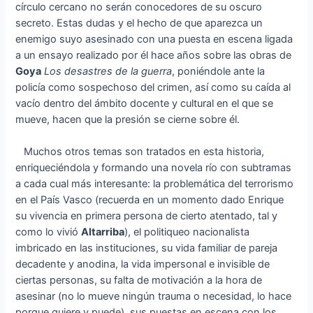
círculo cercano no serán conocedores de su oscuro
secreto. Estas dudas y el hecho de que aparezca un
enemigo suyo asesinado con una puesta en escena ligada
a un ensayo realizado por él hace años sobre las obras de
Goya
Los desastres de la guerra
, poniéndole ante la
policía como sospechoso del crimen, así como su caída al
vacío dentro del ámbito docente y cultural en el que se
mueve, hacen que la presión se cierne sobre él.
Muchos otros temas son tratados en esta historia,
enriqueciéndola y formando una novela río con subtramas
a cada cual más interesante: la problemática del terrorismo
en el País Vasco (recuerda en un momento dado Enrique
su vivencia en primera persona de cierto atentado, tal y
como lo vivió
Altarriba
), el politiqueo nacionalista
imbricado en las instituciones, su vida familiar de pareja
decadente y anodina, la vida impersonal e invisible de
ciertas personas, su falta de motivación a la hora de
asesinar (no lo mueve ningún trauma o necesidad, lo hace
porque quiere y puede), sus puestas en escena con los