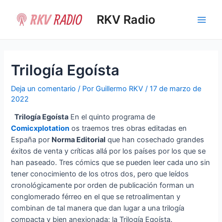
Ir
al
RKV Radio
Main
contenido
Men
Trilogía Egoísta
Deja un comentario
/ Por
Guillermo RKV
/
17 de marzo de
2022
Trilogía Egoísta
En el quinto programa de
Comicxplotation
os traemos tres obras editadas en
España por
Norma Editorial
que han cosechado grandes
éxitos de venta y críticas allá por los países por los que se
han paseado. Tres cómics que se pueden leer cada uno sin
tener conocimiento de los otros dos, pero que leídos
cronológicamente por orden de publicación forman un
conglomerado férreo en el que se retroalimentan y
combinan de tal manera que dan lugar a una trilogía
compacta y bien anexionada: la Trilogía Egoísta.