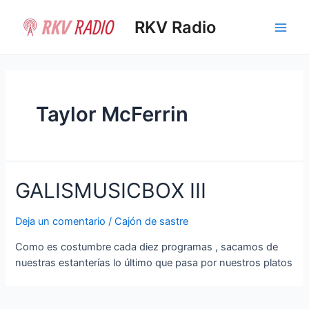
Ir
al
RKV Radio
Main
contenido
Men
Taylor McFerrin
GALISMUSICBOX III
Deja un comentario
/
Cajón de sastre
Como es costumbre cada diez programas , sacamos de
nuestras estanterías lo último que pasa por nuestros platos