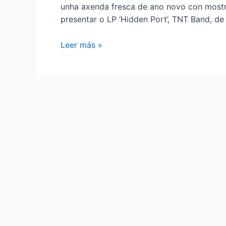
unha axenda fresca de ano novo con mostr
presentar o LP ‘Hidden Port’, TNT Band, de
A
Leer más »
KANTEIRA
ESTREANDO
SHOWS
2020