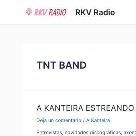
Ir
RKV Radio
al
contenido
TNT BAND
A KANTEIRA ESTREANDO
Deja un comentario
/
A Kanteira
Entrevistas, novidades discográficas, axen