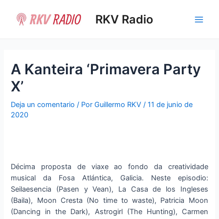
Ir
al
RKV Radio
Main
contenido
Men
A Kanteira ‘Primavera Party
X’
Deja un comentario
/ Por
Guillermo RKV
/
11 de junio de
2020
Décima proposta de viaxe ao fondo da creatividade
musical da Fosa Atlántica, Galicia. Neste episodio:
Seilaesencia (Pasen y Vean), La Casa de los Ingleses
(Baila), Moon Cresta (No time to waste), Patricia Moon
(Dancing in the Dark), Astrogirl (The Hunting), Carmen