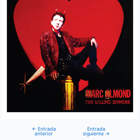
←
Entrada
Entrada
Navegación
anterior
siguiente
→
de