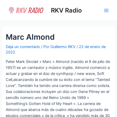
Ir
al
RKV Radio
Main
contenido
Men
Marc Almond
Deja un comentario
/ Por
Guillermo RKV
/
22 de enero de
2022
Peter Mark Sinclair » Marc » Almond (nacido el 9 de julio de
1957) es un cantautor y músico inglés. Almond comenzó a
actuar y grabar en el dúo de synthpop / new wave, Soft
Cell,alcanzando la cumbre de su éxito con el tema “Tainted
Love”. También ha tenido una carrera diversa como solista.
Sus colaboraciones incluyen un dúo con Gene Pitney en el
sencillo número uno del Reino Unido de 1989 »
Something’s Gotten Hold of My Heart «. La carrera de
Almond que abarca más de cuatro décadas ha gozado de
elogios comerciales y de la crítica, y ha vendido más de 30