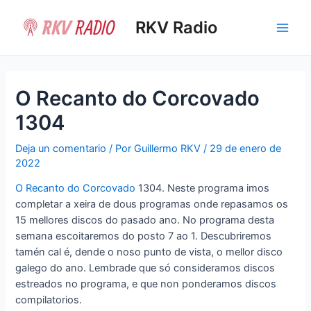
Ir
al
RKV Radio
Main
contenido
Men
O Recanto do Corcovado
1304
Deja un comentario
/ Por
Guillermo RKV
/
29 de enero de
2022
O Recanto do Corcovado
1304. Neste programa imos
completar a xeira de dous programas onde repasamos os
15 mellores discos do pasado ano. No programa desta
semana escoitaremos do posto 7 ao 1. Descubriremos
tamén cal é, dende o noso punto de vista, o mellor disco
galego do ano. Lembrade que só consideramos discos
estreados no programa, e que non ponderamos discos
compilatorios.