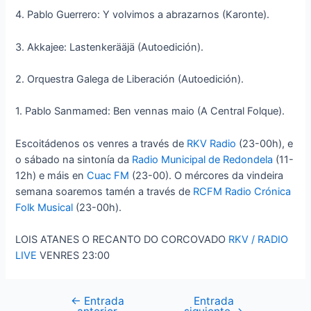
4. Pablo Guerrero: Y volvimos a abrazarnos (Karonte).
3. Akkajee: Lastenkerääjä (Autoedición).
2. Orquestra Galega de Liberación (Autoedición).
1. Pablo Sanmamed: Ben vennas maio (A Central Folque).
Escoitádenos os venres a través de
RKV Radio
(23-00h), e
o sábado na sintonía da
Radio Municipal de Redondela
(11-
12h) e máis en
Cuac FM
(23-00). O mércores da vindeira
semana soaremos tamén a través de
RCFM Radio Crónica
Folk Musical
(23-00h).
LOIS ATANES O RECANTO DO CORCOVADO
RKV / RADIO
LIVE
VENRES 23:00
←
Entrada
Entrada
Navegación