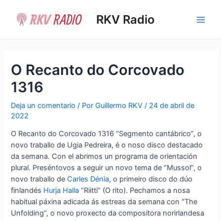
Ir
al
RKV Radio
Main
contenido
Men
O Recanto do Corcovado
1316
Deja un comentario
/ Por
Guillermo RKV
/
24 de abril de
2022
O Recanto do Corcovado 1316 “Segmento cantábrico”, o
novo traballo de Ugia Pedreira, é o noso disco destacado
da semana. Con el abrimos un programa de orientación
plural. Preséntovos a seguir un novo tema de “Mussol”, o
novo traballo de
Carles Dénia
, o primeiro disco do dúo
finlandés
Hurja Halla
“Riitti” (O rito). Pechamos a nosa
habitual páxina adicada ás estreas da semana con “The
Unfolding”, o novo proxecto da compositora norirlandesa