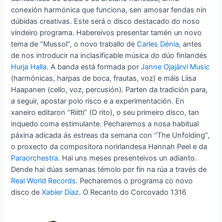
conexión harmónica que funciona, sen amosar fendas nin
dúbidas creativas. Este será o disco destacado do noso
vindeiro programa. Habereivos presentar tamén un novo
tema de “Mussol”, o novo traballo de
Carles Dénia
, antes
de nos introducir na inclasificable música do dúo finlandés
Hurja Halla
. A banda está formada por
Janne Ojajärvi Music
(harmónicas, harpas de boca, frautas, voz) e máis Liisa
Haapanen (cello, voz, percusión). Parten da tradición para,
a seguir, apostar polo risco e a experimentación. En
xaneiro editaron “Riitti” (O rito), o seu primeiro disco, tan
inquedo coma estimulante. Pecharemos a nosa habitual
páxina adicada ás estreas da semana con “The Unfolding”,
o proxecto da compositora norirlandesa Hannah Peel e da
Paraorchestra
. Hai uns meses presenteivos un adianto.
Dende hai dúas semanas témolo por fin na rúa a través de
Real World Records
. Pecharemos o programa co novo
disco de
Xabier Díaz
. O Recanto do Corcovado 1316