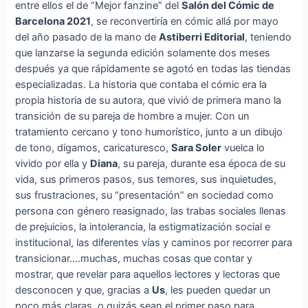
entre ellos el de “Mejor fanzine” del
Salón del Cómic de
Barcelona 2021
, se reconvertiría en cómic allá por mayo
del año pasado de la mano de
Astiberri Editorial
, teniendo
que lanzarse la segunda edición solamente dos meses
después ya que rápidamente se agotó en todas las tiendas
especializadas. La historia que contaba el cómic era la
propia historia de su autora, que vivió de primera mano la
transición de su pareja de hombre a mujer. Con un
tratamiento cercano y tono humorístico, junto a un dibujo
de tono, digamos, caricaturesco,
Sara Soler
vuelca lo
vivido por ella y
Diana
, su pareja, durante esa época de su
vida, sus primeros pasos, sus temores, sus inquietudes,
sus frustraciones, su “presentación” en sociedad como
persona con género reasignado, las trabas sociales llenas
de prejuicios, la intolerancia, la estigmatización social e
institucional, las diferentes vías y caminos por recorrer para
transicionar….muchas, muchas cosas que contar y
mostrar, que revelar para aquellos lectores y lectoras que
desconocen y que, gracias a
Us
, les pueden quedar un
poco más claras, o quizás sean el primer paso para