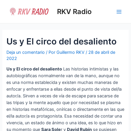
Ir
al
RKV Radio
Main
contenido
Men
Us y El circo del desaliento
Deja un comentario
/ Por
Guillermo RKV
/
28 de abril de
2022
Us y El circo del desaliento
Las historias intimistas y las
autobiográficas normalmente van de la mano, aunque no
es una norma establecida y existen muchas maneras de
enfocar y enfrentarse a ellas desde el punto de vista del/la
autor/a. Sirven a veces de vía de escape para sacarse de
las tripas y la mente aquello que por necesidad se plasma
en historias metafóricas, oníricas o directamente en las que
el/la autor/a es protagonista. Esa necesidad de contar una
vivencia, un estado de ánimo o una idea, es lo que hizo en
su momento que
Sara Sole
r y
David Rubín
se pusiesen