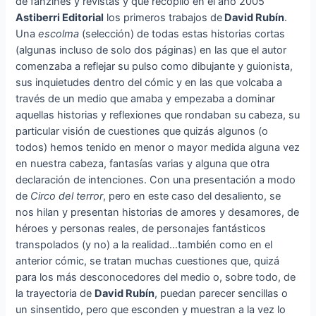
de fanzines y revistas y que recopiló en el año 2005
Astiberri Editorial
los primeros trabajos de
David Rubín
.
Una
escolma
(selección) de todas estas historias cortas
(algunas incluso de solo dos páginas) en las que el autor
comenzaba a reflejar su pulso como dibujante y guionista,
sus inquietudes dentro del cómic y en las que volcaba a
través de un medio que amaba y empezaba a dominar
aquellas historias y reflexiones que rondaban su cabeza, su
particular visión de cuestiones que quizás algunos (o
todos) hemos tenido en menor o mayor medida alguna vez
en nuestra cabeza, fantasías varias y alguna que otra
declaración de intenciones. Con una presentación a modo
de
Circo del terror
, pero en este caso del desaliento, se
nos hilan y presentan historias de amores y desamores, de
héroes y personas reales, de personajes fantásticos
transpolados (y no) a la realidad…también como en el
anterior cómic, se tratan muchas cuestiones que, quizá
para los más desconocedores del medio o, sobre todo, de
la trayectoria de
David Rubín
, puedan parecer sencillas o
un sinsentido, pero que esconden y muestran a la vez lo