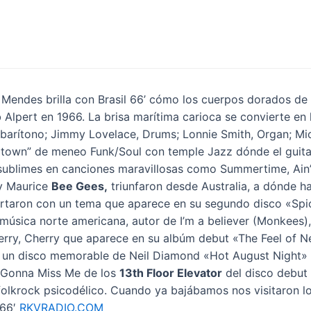
Mendes brilla con Brasil 66’ cómo los cuerpos dorados de 
lpert en 1966. La brisa marítima carioca se convierte en l
barítono; Jimmy Lovelace, Drums; Lonnie Smith, Organ; Mic
Uptown” de meneo Funk/Soul con temple Jazz dónde el guitar
s sublimes en canciones maravillosas como Summertime, Ain’
y Maurice
Bee Gees,
triunfaron desde Australia, a dónde 
acertaron con un tema que aparece en su segundo disco «Sp
 música norte americana, autor de I’m a believer (Monkees),
rry, Cherry que aparece en su albúm debut «The Feel of N
 en un disco memorable de Neil Diamond «Hot August Night
e Gonna Miss Me de los
13th Floor Elevator
del disco debut 
 folkrock psicodélico. Cuando ya bajábamos nos visitaron l
 66′
RKVRADIO.COM