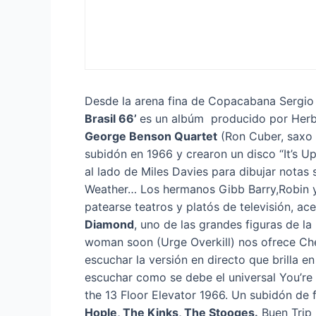
Desde la arena fina de Copacabana Sergio 
Brasil 66’
es un albúm producido por Herb A
George Benson Quartet
(Ron Cuber, saxo 
subidón en 1966 y crearon un disco “It’s 
al lado de Miles Davies para dibujar nota
Weather… Los hermanos Gibb Barry,Robin 
patearse teatros y platós de televisión, 
Diamond
, uno de las grandes figuras de la
woman soon (Urge Overkill) nos ofrece Che
escuchar la versión en directo que brilla
escuchar como se debe el universal You’r
the 13 Floor Elevator 1966. Un subidón de
Hople, The Kinks, The Stooges.
Buen Trip