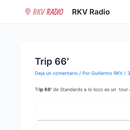
Ir
RKV Radio
al
contenido
Trip 66′
Deja un comentario
/ Por
Guillermo RKV
/
3
Tr
ip 66′
de Standards a lo loco es un tour