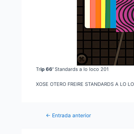
Tr
ip 66′
Standards a lo loco 201
XOSE OTERO FREIRE STANDARDS A LO L
Navegación
←
Entrada anterior
de
entradas