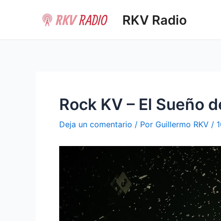
Ir
RKV Radio
al
contenido
Rock KV – El Sueño 
Deja un comentario
/ Por
Guillermo RKV
/
1