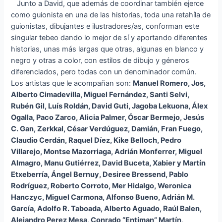
Junto a David, que además de coordinar también ejerce
como guionista en una de las historias, toda una retahíla de
guionistas, dibujantes e ilustradores/as, conforman este
singular tebeo dando lo mejor de sí y aportando diferentes
historias, unas más largas que otras, algunas en blanco y
negro y otras a color, con estilos de dibujo y géneros
diferenciados, pero todas con un denominador común.
Los artistas que le acompañan son:
Manuel Romero, Jos,
Alberto Cimadevilla, Miguel Fernández, Santi Selvi,
Rubén Gil, Luís Roldán, David Guti, Jagoba Lekuona, Álex
Ogalla, Paco Zarco, Alicia Palmer, Óscar Bermejo, Jesús
C. Gan, Zerkkal, César Verdúguez, Damián, Fran Fuego,
Claudio Cerdán, Raquel Díez, Kike Belloch, Pedro
Villarejo, Montse Mazorriaga, Adrián Monferrer, Miguel
Almagro, Manu Gutiérrez, David Buceta, Xabier y Martín
Etxeberría, Ángel Bernuy, Desiree Bressend, Pablo
Rodríguez, Roberto Corroto, Mer Hidalgo, Weronica
Hanczyc, Miguel Carmona, Alfonso Bueno, Adrián M.
García, Adolfo R. Taboada, Alberto Aguado, Raúl Balen,
Alejandro Perez Mesa, Conrado “Entiman” Martín,