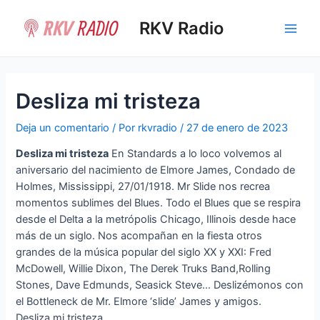
Ir
al
RKV Radio
Main
contenido
Men
Desliza mi tristeza
Deja un comentario
/ Por
rkvradio
/
27 de enero de 2023
Desliza mi tristeza
En Standards a lo loco volvemos al
aniversario del nacimiento de Elmore James, Condado de
Holmes, Mississippi, 27/01/1918. Mr Slide nos recrea
momentos sublimes del Blues. Todo el Blues que se respira
desde el Delta a la metrópolis Chicago, Illinois desde hace
más de un siglo. Nos acompañan en la fiesta otros
grandes de la música popular del siglo XX y XXI: Fred
McDowell, Willie Dixon, The Derek Truks Band,Rolling
Stones, Dave Edmunds, Seasick Steve… Deslizémonos con
el Bottleneck de Mr. Elmore ‘slide’ James y amigos.
Desliza mi tristeza