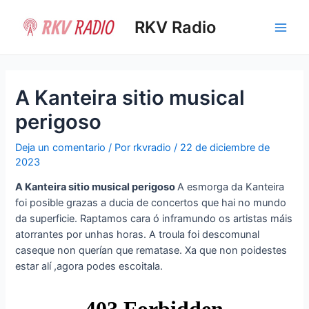
Ir
al
RKV Radio
Main
contenido
Men
A Kanteira sitio musical
perigoso
Deja un comentario
/ Por
rkvradio
/
22 de diciembre de
2023
A Kanteira sitio musical perigoso
A esmorga da Kanteira
foi posible grazas a ducia de concertos que hai no mundo
da superficie. Raptamos cara ó inframundo os artistas máis
atorrantes por unhas horas. A troula foi descomunal
caseque non querían que rematase. Xa que non poidestes
estar alí ,agora podes escoitala.