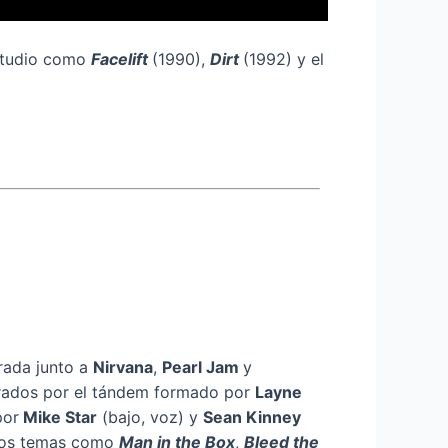
estudio como
Facelift
(1990),
Dirt
(1992) y el
rada junto a
Nirvana
,
Pearl Jam
y
erados por el tándem formado por
Layne
por
Mike Star
(bajo, voz) y
Sean Kinney
enos temas como
Man in the Box
,
Bleed the