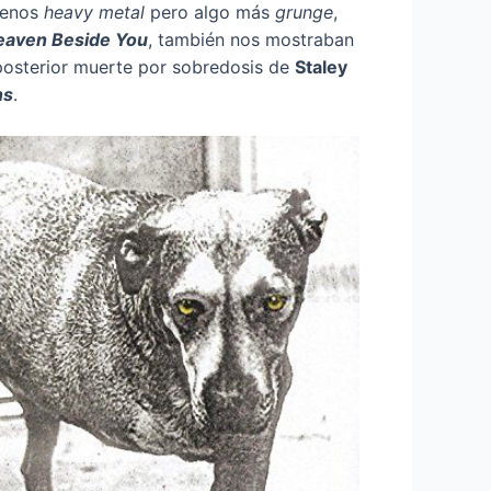
menos
heavy
metal
pero algo más
grunge
,
eaven Beside You
, también nos mostraban
posterior muerte por sobredosis de
Staley
ns
.