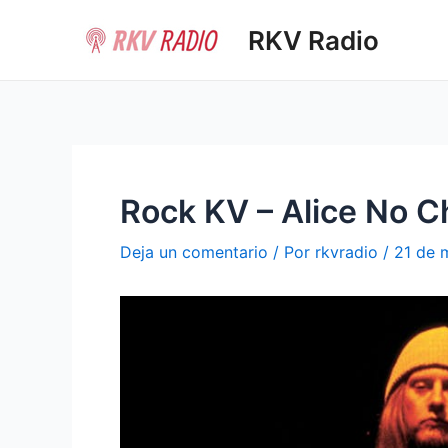
Ir
RKV Radio
al
contenido
Rock KV – Alice No C
Deja un comentario
/ Por
rkvradio
/
21 de 